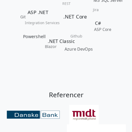
MS SQL Server
REST
Jira
ASP .NET
.NET Core
Git
Integration Services
C#
ASP Core
Github
Powershell
.NET Classic
Blazor
Azure DevOps
Referencer