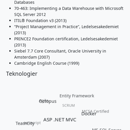
Databases
70-463: Implementing a Data Warehouse with Microsoft
SQL Server 2012
ITIL® Foundation v3 (2013)
“Project Management in Practice”, Ledelsesakedemiet
(2013)
PRINCE2 Foundation certification, Ledelsesakedemiet
(2013)
Siebel 7.7 Core Consultant, Oracle University in
Amsterdam (2007)
Cambridge English Course (1999)
Teknologier
Entity Framework
Agile
Octopus
SCRUM
MCSA Certified
Docker
ASP .NET MVC
Javascript
TeamCity