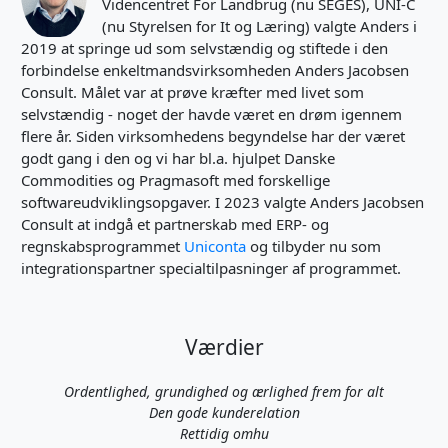
Videncentret For Landbrug (nu SEGES), UNI-C
(nu Styrelsen for It og Læring) valgte Anders i
2019 at springe ud som selvstændig og stiftede i den
forbindelse enkeltmandsvirksomheden Anders Jacobsen
Consult. Målet var at prøve kræfter med livet som
selvstændig - noget der havde været en drøm igennem
flere år. Siden virksomhedens begyndelse har der været
godt gang i den og vi har bl.a. hjulpet Danske
Commodities og Pragmasoft med forskellige
softwareudviklingsopgaver. I 2023 valgte Anders Jacobsen
Consult at indgå et partnerskab med ERP- og
regnskabsprogrammet
Uniconta
og tilbyder nu som
integrationspartner specialtilpasninger af programmet.
Værdier
Ordentlighed, grundighed og ærlighed frem for alt
Den gode kunderelation
Rettidig omhu