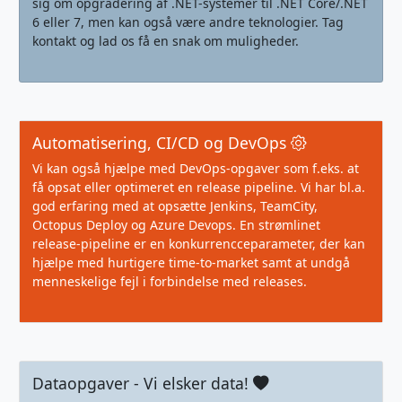
sig om opgradering af .NET-systemer til .NET Core/.NET
6 eller 7, men kan også være andre teknologier. Tag
kontakt og lad os få en snak om muligheder.
Automatisering, CI/CD og DevOps
Vi kan også hjælpe med DevOps-opgaver som f.eks. at
få opsat eller optimeret en release pipeline. Vi har bl.a.
god erfaring med at opsætte Jenkins, TeamCity,
Octopus Deploy og Azure Devops. En strømlinet
release-pipeline er en konkurrencceparameter, der kan
hjælpe med hurtigere time-to-market samt at undgå
menneskelige fejl i forbindelse med releases.
Dataopgaver - Vi elsker data!